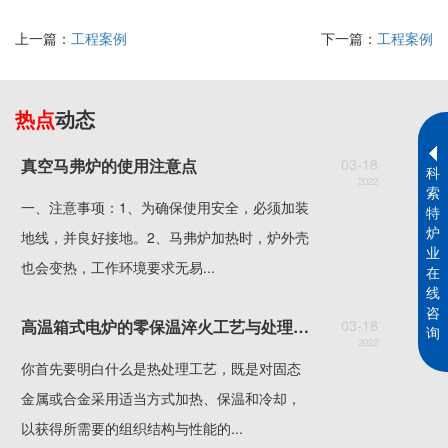
上一篇：
工程案例
下一篇：
工程案例
热点
动态
03-18
真空马弗炉的使用注意点
科
2022
索
一、注意事项：1、为确保使用安全，必须加装
特
炉
地线，并良好接地。2、马弗炉加热时，炉外壳
业
也会变热，工作环境要求无易...
在
线
咨
03-18
高温箱式电炉的零保温淬火工艺与处理效果
询
2022
你首先要明白什么是热处理工艺，既是对固态
金属或合金采用适当方式加热、保温和冷却，
以获得所需要的组织结构与性能的...