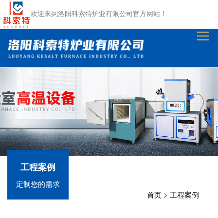
网
欢迎来到
洛阳科索特炉业有限公司
官方网站！
站
关
首
于
产
页
我
品
公
们
中
司
资
心
动
质
工
态
荣
程
在
工程案例
誉
案
线
联
定制您的需求
例
留
系
首页
>
工程案例
言
我