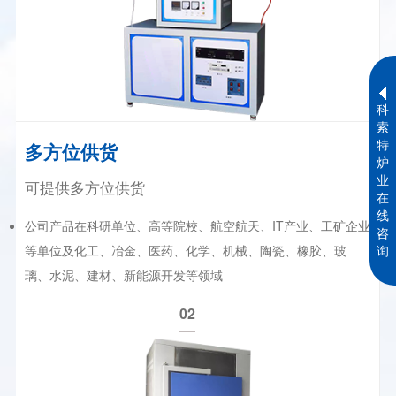
科
索
特
多方位供货
炉
业
可提供多方位供货
在
线
公司产品在科研单位、高等院校、航空航天、IT产业、工矿企业
咨
询
等单位及化工、冶金、医药、化学、机械、陶瓷、橡胶、玻
璃、水泥、建材、新能源开发等领域
02