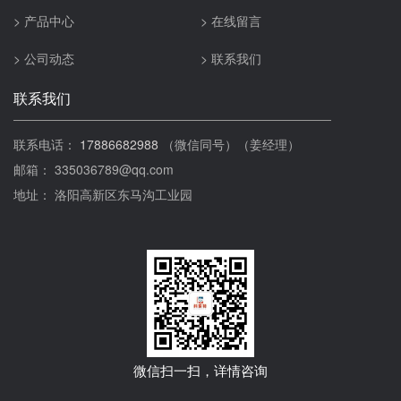
> 产品中心
> 在线留言
> 公司动态
> 联系我们
联系我们
联系电话：
17886682988
（微信同号）（姜经理）
邮箱： 335036789@qq.com
地址： 洛阳高新区东马沟工业园
微信扫一扫，详情咨询