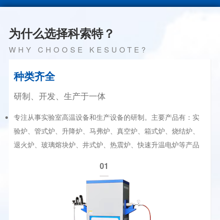
为什么选择科索特？
WHY CHOOSE KESUOTE?
种类齐全
研制、开发、生产于一体
专注从事实验室高温设备和生产设备的研制。主要产品有：实
验炉、管式炉、升降炉、马弗炉、真空炉、箱式炉、烧结炉、
退火炉、玻璃熔块炉、井式炉、热震炉、快速升温电炉等产品
01