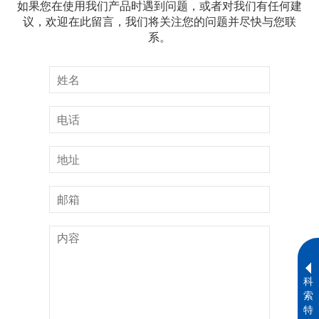
如果您在使用我们产品时遇到问题，或者对我们有任何建
议，欢迎在此留言，我们将关注您的问题并尽快与您联
们
系。
科
索
特