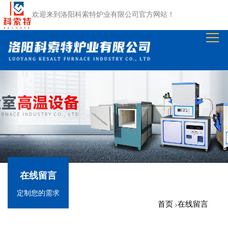
网
欢迎来到
洛阳科索特炉业有限公司
官方网站！
站
关
首
于
产
页
我
品
公
们
中
司
资
心
动
质
工
态
荣
程
在
在线留言
誉
案
线
联
定制您的需求
例
留
系
首页
在线留言
>
言
我