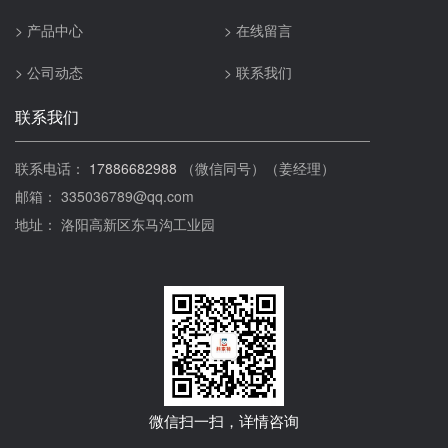
> 产品中心
> 在线留言
> 公司动态
> 联系我们
联系我们
联系电话：
17886682988
（微信同号）（姜经理）
邮箱： 335036789@qq.com
地址： 洛阳高新区东马沟工业园
微信扫一扫，详情咨询