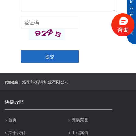
炉
业
在
线
咨
询
提交
洛阳科索特炉业有限公司
友情链接：
快捷导航
> 首页
> 资质荣誉
> 关于我们
> 工程案例