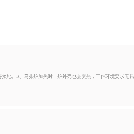
好接地。2、马弗炉加热时，炉外壳也会变热，工作环境要求无