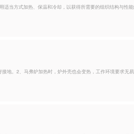
用适当方式加热、保温和冷却，以获得所需要的组织结构与性能
好接地。2、马弗炉加热时，炉外壳也会变热，工作环境要求无