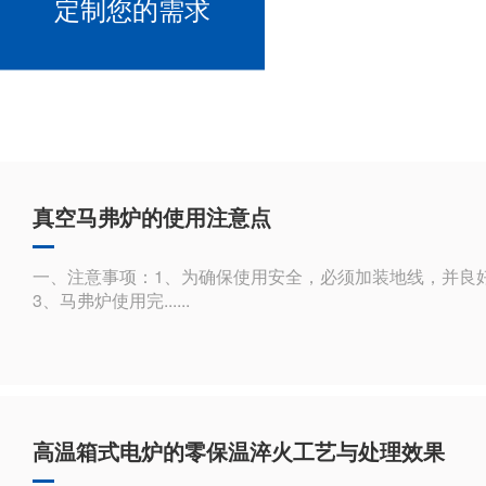
定制您的需求
真空马弗炉的使用注意点
一、注意事项：1、为确保使用安全，必须加装地线，并良
3、马弗炉使用完......
高温箱式电炉的零保温淬火工艺与处理效果