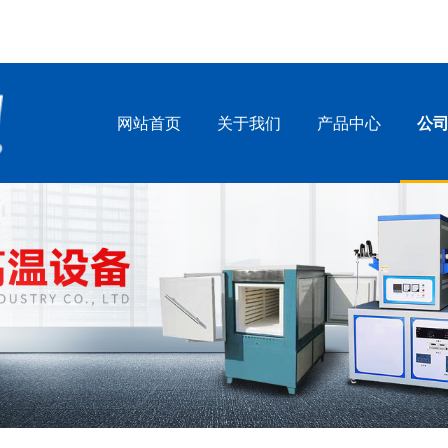
网站首页
关于我们
产品中心
公