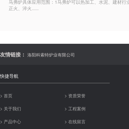
马弗炉具体应用范围：1马弗炉可以热加工、水泥、建材行业
正火、淬火......
友情链接：
洛阳科索特炉业有限公司
快捷导航
> 首页
> 资质荣誉
> 关于我们
> 工程案例
> 产品中心
> 在线留言