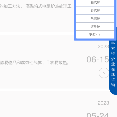
01-03
箱式炉
的加工方法。 高温箱式电阻炉热处理工
管式炉
>
马弗炉
熔块炉
更多》》
科
2023
索
特
06-15
炉
易燃易物品和腐蚀性气体，且容易散热。
业
在
>
线
咨
询
2023
05-24