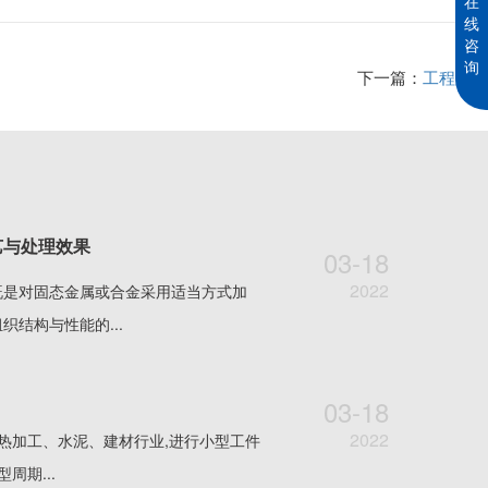
在
线
咨
询
下一篇：
工程案例
艺与处理效果
03-18
2022
既是对固态金属或合金采用适当方式加
结构与性能的...
03-18
2022
热加工、水泥、建材行业,进行小型工件
周期...