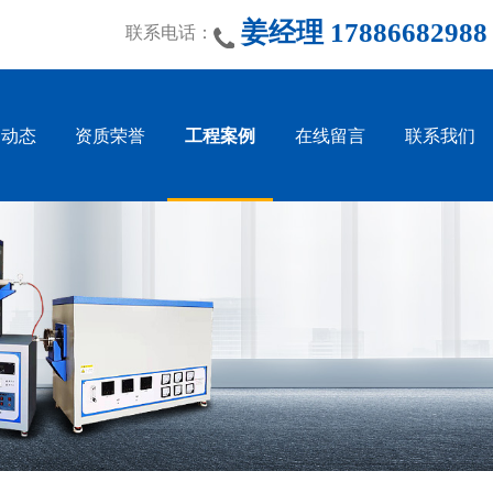
姜经理 17886682988
联系电话：
司动态
资质荣誉
工程案例
在线留言
联系我们