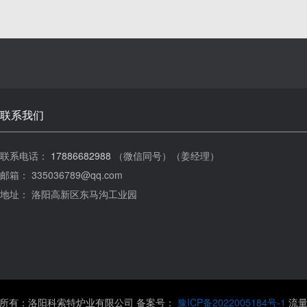
联系我们
联系电话：
17886682988
（微信同号）（姜经理）
邮箱： 335036789@qq.com
地址： 洛阳高新区东马沟工业园
所有：洛阳科索特炉业有限公司 备案号：
豫ICP备2022005184号-1
流量