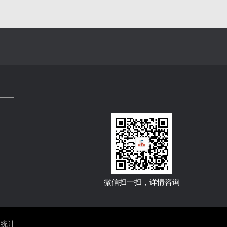
微信扫一扫，详情咨询
统计